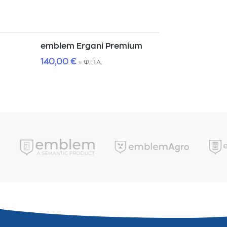
emblem Ergani Premium
140,00
€
+ Φ.Π.Α.