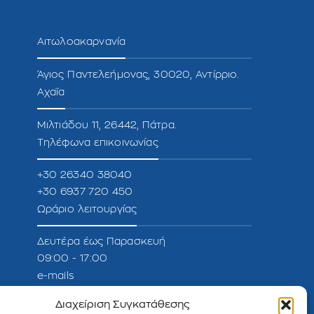
Αιτωλοακαρνανία
Άγιος Παντελεήμονας, 30020, Αντίρριο.
Αχαΐα
Μιλτιάδου 11, 26442, Πάτρα.
Τηλέφωνα επικοινωνίας
+30 26340 38040
+30 6937 720 450
Ωράριο λειτουργίας
Δευτέρα έως Παρασκευή
09:00 - 17:00
e-mails
Πληροφορίες :
info@develop.gr
Διαχείριση Συγκατάθεσης