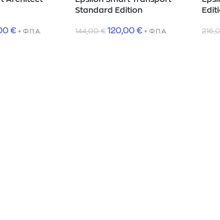
Standard Edition
Edit
,00
€
120,00
€
144,00
€
216,
+ Φ.Π.Α.
+ Φ.Π.Α.