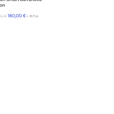
ion
180,00
€
00
€
+ Φ.Π.Α.