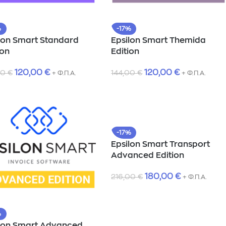
%
-17%
lon Smart Standard
Epsilon Smart Themida
ion
Edition
120,00
€
120,00
€
00
€
144,00
€
+ Φ.Π.Α.
+ Φ.Π.Α.
-17%
Epsilon Smart Transport
Advanced Edition
180,00
€
216,00
€
+ Φ.Π.Α.
%
lon Smart Advanced