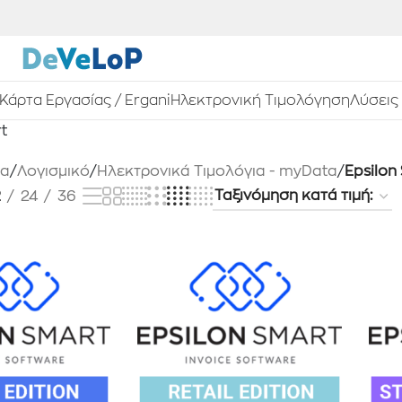
Κάρτα Εργασίας / Ergani
Ηλεκτρονική Τιμολόγηση
Λύσεις
t
δα
/
Λογισμικό
/
Ηλεκτρονικά Τιμολόγια - myData
/
Epsilon
2
24
36