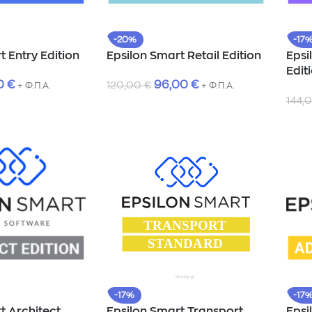
-20%
-17
t Entry Edition
Epsilon Smart Retail Edition
Epsi
Edit
0
€
96,00
€
120,00
€
+ Φ.Π.Α.
+ Φ.Π.Α.
144,
-17%
-17
t Architect
Epsilon Smart Transport
Epsi