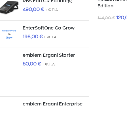
RBS Edo CR Εστίασης
Edition
490,00
€
+ Φ.Π.Α.
120
144,00
€
EnterSoftOne Go Grow
198,00
€
+ Φ.Π.Α.
emblem Ergani Starter
50,00
€
+ Φ.Π.Α.
emblem Ergani Enterprise