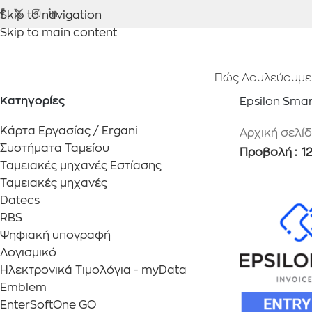
Skip to navigation
Skip to main content
Πώς Δουλεύουμε
Κατηγορίες
Epsilon Smar
Κάρτα Εργασίας / Ergani
Αρχική σελί
Συστήματα Ταμείου
Προβολή
1
Ταμειακές μηχανές Εστίασης
Ταμειακές μηχανές
Datecs
RBS
Ψηφιακή υπογραφή
Λογισμικό
Ηλεκτρονικά Τιμολόγια - myData
Emblem
EnterSoftOne GO