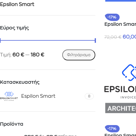
Epsilon Smart
-17%
Epsilon Smar
Εύρος τιμής
60,0
72,00
€
Τιμή:
60 €
—
180 €
Φιλτράρισμα
Κατασκευαστής
Espilon Smart
8
Προϊόντα
-17%
Epsilon Smar