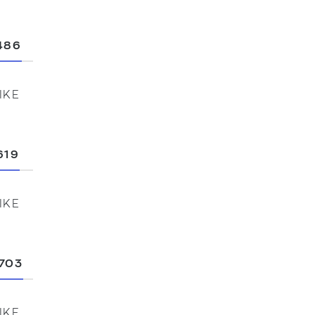
486
ΙΚΕ
619
ΙΚΕ
 703
ΙΚΕ