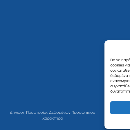
Για να παρ
cookies γι
συγκατάθεσ
δεδομένα 
αναγνωριστ
συγκατάθεσ
δυνατότητε
Δήλωση Προστασίας Δεδομένων Προσωπικού
Χαρακτήρα