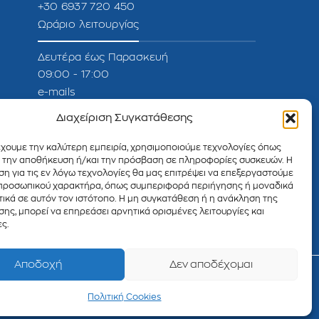
+30 6937 720 450
Ωράριο λειτουργίας
Δευτέρα έως Παρασκευή
09:00 - 17:00
e-mails
Διαχείριση Συγκατάθεσης
Πληροφορίες :
info@develop.gr
Υποστήριξη :
support@develop.gr
έχουμε την καλύτερη εμπειρία, χρησιμοποιούμε τεχνολογίες όπως
Πωλήσεις :
sales@develop.gr
α την αποθήκευση ή/και την πρόσβαση σε πληροφορίες συσκευών. Η
η για τις εν λόγω τεχνολογίες θα μας επιτρέψει να επεξεργαστούμε
Λογιστήριο :
accounting@develop.gr
προσωπικού χαρακτήρα, όπως συμπεριφορά περιήγησης ή μοναδικά
ικά σε αυτόν τον ιστότοπο. Η μη συγκατάθεση ή η ανάκληση της
ης, μπορεί να επηρεάσει αρνητικά ορισμένες λειτουργίες και
ς.
Αποδοχή
Δεν αποδέχομαι
Πολιτική Cookies
Πολιτική Cookies