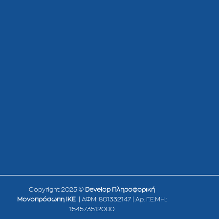
Copyright 2025 ©
Develop Πληροφορική
Μονοπρόσωπη ΙΚΕ
| ΑΦΜ: 801332147 | Αρ. Γ.Ε.ΜΗ.:
154573512000