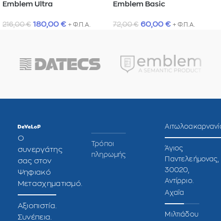
Emblem Ultra
Emblem Basic
180,00
€
60,00
€
216,00
€
72,00
€
+ Φ.Π.Α.
+ Φ.Π.Α.
Αιτωλοακαρνανί
O
Τρόποι
Άγιος
συνεργάτης
πληρωμής
Παντελεήμονας,
σας στον
30020,
Ψηφιακό
Αντίρριο.
Μετασχηματισμό.
Αχαΐα
Αξιοπιστία.
Μιλτιάδου
Συνέπεια.