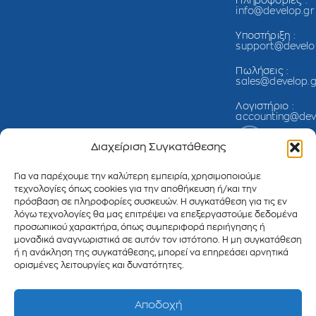
Πληροφορίες :
info@develop.gr
Υποστήριξη :
support@develo
Πωλήσεις :
sales@develop.g
Λογιστήριο :
accounting@dev
Διαχείριση Συγκατάθεσης
Για να παρέχουμε την καλύτερη εμπειρία, χρησιμοποιούμε
τεχνολογίες όπως cookies για την αποθήκευση ή/και την
πρόσβαση σε πληροφορίες συσκευών. Η συγκατάθεση για τις εν
λόγω τεχνολογίες θα μας επιτρέψει να επεξεργαστούμε δεδομένα
προσωπικού χαρακτήρα, όπως συμπεριφορά περιήγησης ή
μοναδικά αναγνωριστικά σε αυτόν τον ιστότοπο. Η μη συγκατάθεση
ή η ανάκληση της συγκατάθεσης, μπορεί να επηρεάσει αρνητικά
ορισμένες λειτουργίες και δυνατότητες.
Copyright 2025
Δήλωση
Πολιτική
©
Develop
Προστασίας
Cookies
Πληροφορική
Δεδομένων
Αποδοχή
Μονοπρόσωπη
Προσωπικού