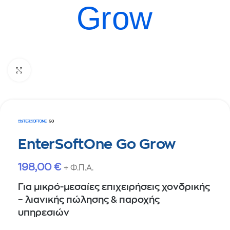
Click to enlarge
EnterSoftOne Go Grow
198,00
€
+ Φ.Π.Α.
Για μικρό-μεσαίες επιχειρήσεις χονδρικής
– λιανικής πώλησης & παροχής
υπηρεσιών