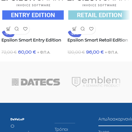
-17%
-20%
Epsilon Smart Entry Edition
Epsilon Smart Retail Edition
60,00
€
96,00
€
72,00
€
120,00
€
+ Φ.Π.Α.
+ Φ.Π.Α.
Αιτωλοακαρνανί
O
Τρόποι