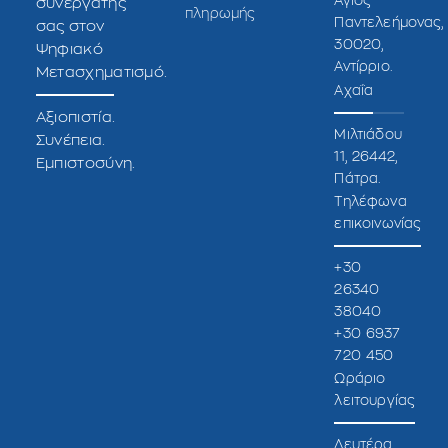
Άγιος
συνεργάτης
πληρωμής
Παντελεήμονας,
σας στον
30020,
Ψηφιακό
Αντίρριο.
Μετασχηματισμό.
Αχαΐα
Αξιοπιστία.
Μιλτιάδου
Συνέπεια.
11, 26442,
Εμπιστοσύνη.
Πάτρα.
Τηλέφωνα
επικοινωνίας
+30
26340
38040
+30 6937
720 450
Ωράριο
λειτουργίας
Δευτέρα