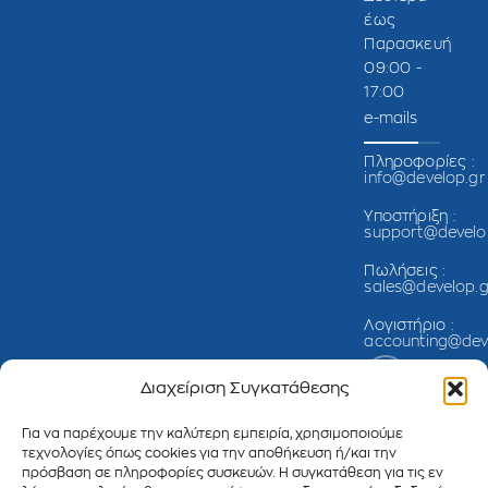
έως
Παρασκευή
09:00 -
17:00
e-mails
Πληροφορίες :
info@develop.gr
Υποστήριξη :
support@develo
Πωλήσεις :
sales@develop.g
Λογιστήριο :
accounting@dev
Διαχείριση Συγκατάθεσης
Για να παρέχουμε την καλύτερη εμπειρία, χρησιμοποιούμε
τεχνολογίες όπως cookies για την αποθήκευση ή/και την
πρόσβαση σε πληροφορίες συσκευών. Η συγκατάθεση για τις εν