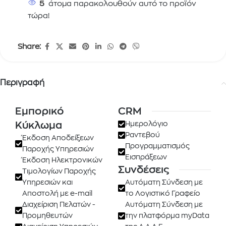
5
άτομα παρακολουθούν αυτό το προϊόν
τώρα!
Share:
Περιγραφή
Εμπορικό
CRM
Κύκλωμα
Ημερολόγιο
Ραντεβού
Έκδοση Αποδείξεων
Προγραμματισμός
Παροχής Υπηρεσιών
Εισπράξεων
Έκδοση Ηλεκτρονικών
Συνδέσεις
Τιμολογίων Παροχής
Υπηρεσιών και
Αυτόματη Σύνδεση με
Αποστολή με e-mail
το Λογιστικό Γραφείο
Διαχείριση Πελατών -
Αυτόματη Σύνδεση με
Προμηθευτών
την πλατφόρμα myData