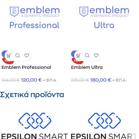
-17%
-17%
HOT
HOT
Emblem Professional
Emblem Ultra
120,00
€
180,00
€
144,00
€
216,00
€
+ Φ.Π.Α.
+ Φ.Π.Α.
Σχετικά προϊόντα