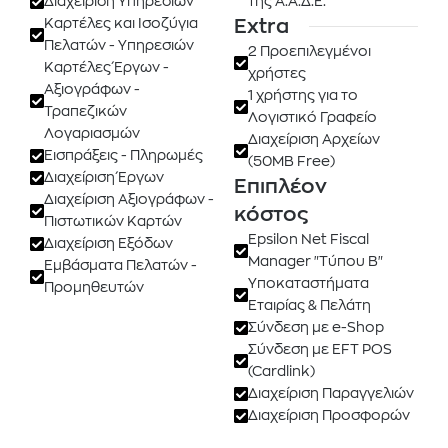
Διαχείριση Υπηρεσιών
της Α.Α.Δ.Ε.
Καρτέλες και Ισοζύγια
Extra
Πελατών - Υπηρεσιών
2 Προεπιλεγμένοι
Καρτέλες Έργων -
χρήστες
Αξιογράφων -
1 χρήστης για το
Τραπεζικών
Λογιστικό Γραφείο
Λογαριασμών
Διαχείριση Αρχείων
Εισπράξεις - Πληρωμές
(50MB Free)
Διαχείριση Έργων
Επιπλέον
Διαχείριση Αξιογράφων -
κόστος
Πιστωτικών Καρτών
Epsilon Net Fiscal
Διαχείριση Εξόδων
Manager "Τύπου Β"
Εμβάσματα Πελατών -
Υποκαταστήματα
Προμηθευτών
Εταιρίας & Πελάτη
Σύνδεση με e-Shop
Σύνδεση με EFT POS
(Cardlink)
Διαχείριση Παραγγελιών
Διαχείριση Προσφορών