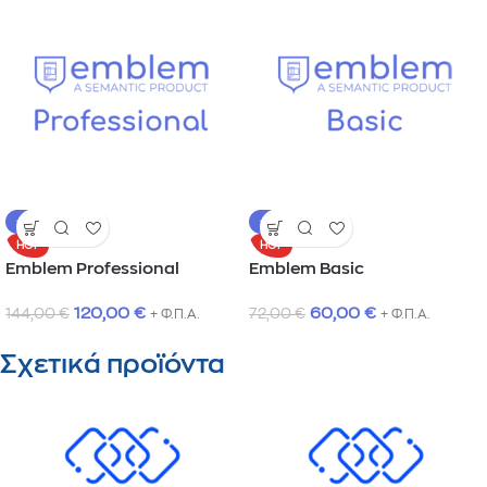
-17%
-17%
HOT
HOT
Emblem Professional
Emblem Basic
120,00
€
60,00
€
144,00
€
72,00
€
+ Φ.Π.Α.
+ Φ.Π.Α.
Σχετικά προϊόντα