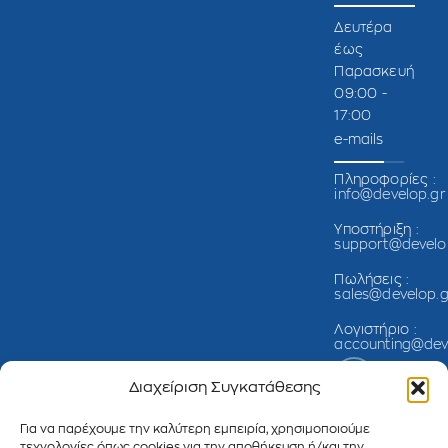
Δευτέρα
έως
Παρασκευή
09:00 -
17:00
e-mails
Πληροφορίες :
info@develop.gr
Υποστήριξη :
support@develo
Πωλήσεις :
sales@develop.g
Λογιστήριο :
accounting@dev
Διαχείριση Συγκατάθεσης
Για να παρέχουμε την καλύτερη εμπειρία, χρησιμοποιούμε
τεχνολογίες όπως cookies για την αποθήκευση ή/και την