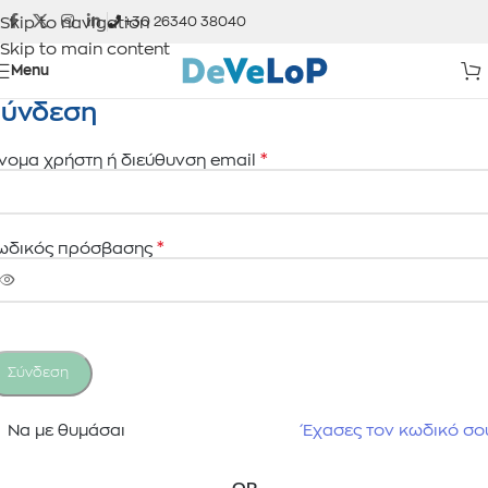
Skip to navigation
+30 26340 38040
Skip to main content
Menu
ύνδεση
*
νομα χρήστη ή διεύθυνση email
*
ωδικός πρόσβασης
Σύνδεση
Να με θυμάσαι
Έχασες τον κωδικό σο