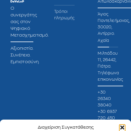
Αιτωλοακαρνανί
O
Τρόποι
Άγιος
συνεργάτης
πληρωμής
Παντελεήμονας,
σας στον
30020,
Ψηφιακό
Αντίρριο.
Μετασχηματισμό.
Αχαΐα
Αξιοπιστία.
Μιλτιάδου
Συνέπεια.
11, 26442,
Εμπιστοσύνη.
Πάτρα.
Τηλέφωνα
επικοινωνίας
+30
26340
38040
+30 6937
720 450
Ωράριο
Διαχείριση Συγκατάθεσης