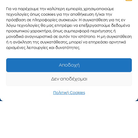
λειτουργίας
Για να παρέχουμε την καλύτερη εμπειρία, χρησιμοποιούμε
Δευτέρα
τεχνολογίες όπως cookies για την αποθήκευση ή/και την
πρόσβαση σε πληροφορίες συσκευών. Η συγκατάθεση για τις εν
έως
λόγω τεχνολογίες θα μας επιτρέψει να επεξεργαστούμε δεδομένα
Παρασκευή
προσωπικού χαρακτήρα, όπως συμπεριφορά περιήγησης ή
09:00 -
μοναδικά αναγνωριστικά σε αυτόν τον ιστότοπο. Η μη συγκατάθεση
17:00
ή η ανάκληση της συγκατάθεσης, μπορεί να επηρεάσει αρνητικά
ορισμένες λειτουργίες και δυνατότητες.
e-mails
Πληροφορίες :
Αποδοχή
info@develop.gr
Υποστήριξη :
Δεν αποδέχομαι
support@develo
Πωλήσεις :
Πολιτική Cookies
sales@develop.g
Λογιστήριο :
accounting@dev