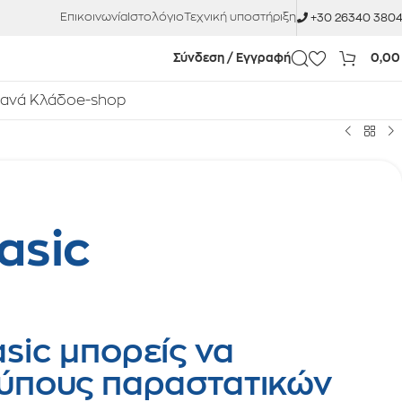
Επικοινωνία
Ιστολόγιο
Τεχνική υποστήριξη
+30 26340 380
Σύνδεση / Εγγραφή
0,0
 ανά Κλάδο
e-shop
asic
sic μπορείς να
τύπους παραστατικών