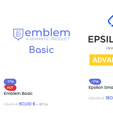
-17%
-17%
Epsilon Sma
HOT
Emblem Basic
180
216,00
€
60,00
€
72,00
€
+ Φ.Π.Α.