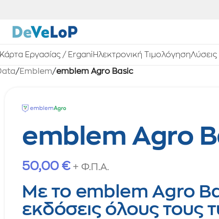
Κάρτα Εργασίας / Ergani
Ηλεκτρονική Τιμολόγηση
Λύσεις
Data
/
Emblem
/
emblem Agro Basic
emblem Agro B
50,00
€
+ Φ.Π.Α.
Με το emblem Agro Ba
εκδόσεις όλους τους 