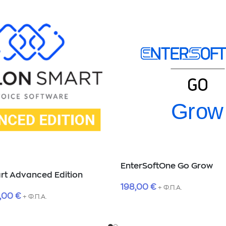
EnterSoftOne Go Grow
rt Advanced Edition
198,00
€
+ Φ.Π.Α.
,00
€
+ Φ.Π.Α.