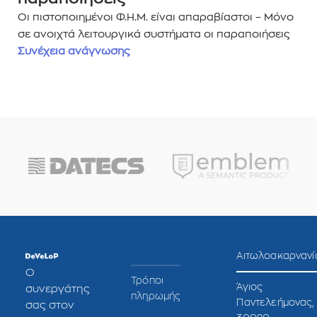
Οι πιστοποιημένοι Φ.Η.Μ. είναι απαραβίαστοι – Μόνο
σε ανοιχτά λειτουργικά συστήματα οι παραποιήσεις
Συνέχεια ανάγνωσης
Αιτωλοακαρνανί
O
Τρόποι
Άγιος
συνεργάτης
πληρωμής
Παντελεήμονας,
σας στον