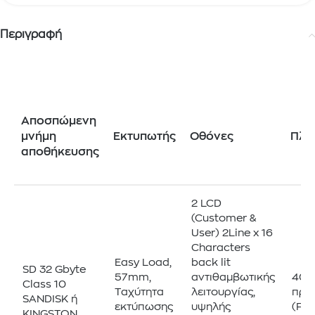
Περιγραφή
Τεχνικά xαρακτηριστικά
Αποσπώμενη
μνήμη
Εκτυπωτής
Οθόνες
Πλη
αποθήκευσης
2 LCD
(Customer &
User) 2Line x 16
Characters
Easy Load,
back lit
SD 32 Gbyte
57mm,
αντιθαμβωτικής
40 
Class 10
Ταχύτητα
λειτουργίας,
προ
SANDISK ή
εκτύπωσης
υψηλής
(Ful
KINGSTON