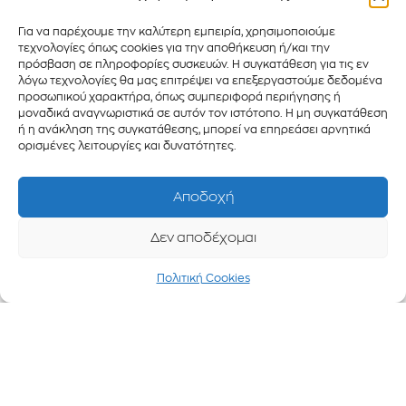
Για να παρέχουμε την καλύτερη εμπειρία, χρησιμοποιούμε
τεχνολογίες όπως cookies για την αποθήκευση ή/και την
Μικρομεσαίες
πρόσβαση σε πληροφορίες συσκευών. Η συγκατάθεση για τις εν
λόγω τεχνολογίες θα μας επιτρέψει να επεξεργαστούμε δεδομένα
επιχειρήσεις
προσωπικού χαρακτήρα, όπως συμπεριφορά περιήγησης ή
μοναδικά αναγνωριστικά σε αυτόν τον ιστότοπο. Η μη συγκατάθεση
γενική κατηγορία
ή η ανάκληση της συγκατάθεσης, μπορεί να επηρεάσει αρνητικά
ορισμένες λειτουργίες και δυνατότητες.
Ποσοστό επιδότησης
Αποδοχή
90%
Δεν αποδέχομαι
Πολιτική Cookies
Κουπόνι μέγιστης αξίας 630€
για μέγιστη δαπάνη 700€