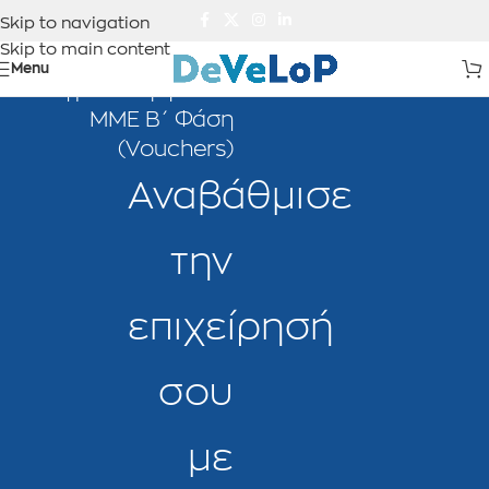
Skip to navigation
Skip to main content
Menu
Ψηφιακά Εργαλεία
ΜΜΕ Β΄ Φάση
(Vouchers)
Αναβάθμισε
την
επιχείρησή
σου
με