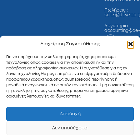
Πωλήσεις :
sales@develop.g
Λογιστήριο :
accounting@dev
Διαχείριση Συγκατάθεσης
Για να παρέχουμε την καλύτερη εμπειρία, χρησιμοποιούμε
τεχνολογίες όπως cookies για την αποθήκευση ή/και την
πρόσβαση σε πληροφορίες συσκευών. Η συγκατάθεση για τις εν
λόγω τεχνολογίες θα μας επιτρέψει να επεξεργαστούμε δεδομένα
προσωπικού χαρακτήρα, όπως συμπεριφορά περιήγησης ή
μοναδικά αναγνωριστικά σε αυτόν τον ιστότοπο. Η μη συγκατάθεση
ή η ανάκληση της συγκατάθεσης, μπορεί να επηρεάσει αρνητικά
ορισμένες λειτουργίες και δυνατότητες.
Copyright 2025
Δήλωση
Πολιτική
©
Develop
Προστασίας
Cookies
Πληροφορική
Δεδομένων
Αποδοχή
Μονοπρόσωπη
Προσωπικού
ΙΚΕ
| ΑΦΜ:
Χαρακτήρα
Δεν αποδέχομαι
801332147 | Αρ.
Γ.Ε.ΜΗ.: