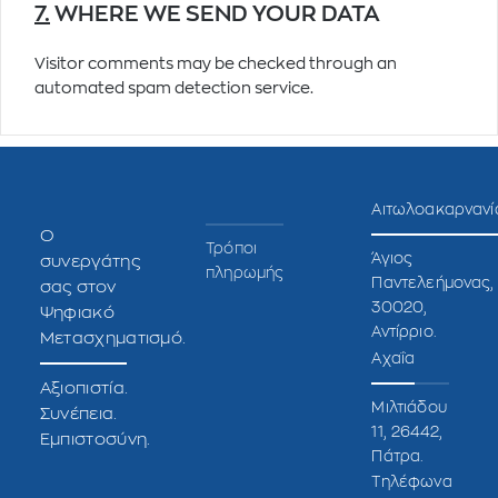
7.
WHERE WE SEND YOUR DATA
Visitor comments may be checked through an
automated spam detection service.
Αιτωλοακαρνανί
O
Τρόποι
Άγιος
συνεργάτης
πληρωμής
Παντελεήμονας,
σας στον
30020,
Ψηφιακό
Αντίρριο.
Μετασχηματισμό.
Αχαΐα
Αξιοπιστία.
Μιλτιάδου
Συνέπεια.
11, 26442,
Εμπιστοσύνη.
Πάτρα.
Τηλέφωνα