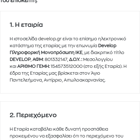
του επισκέπτη.
1. Η εταιρία
Η ιστοσελίδα
develop.gr
είναι το επίσημο ηλεκτρονικό
κατάστημα της εταιρίας με την επωνυμία
Develop
Πληροφορική Μονοπρόσωπη ΙΚΕ
, με διακριτικό τίτλο
DEVELOP
,
ΑΦΜ
: 801332147,
Δ.Ο.Υ. :
Μεσολογγίου
και
ΑΡΙΘΜΟ ΓΕΜΗ:
154573512000 (στο εξής Εταιρία). Η
έδρα της Εταιρίας μας βρίσκεται στον Άγιο
Παντελεήμονα, Αντίρριο, Αιτωλοακαρνανίας.
2. Περιεχόμενο
Η Εταιρία καταβάλει κάθε δυνατή προσπάθεια
προκειμένου να εξασφαλίσει ότι το περιεχόμενο του