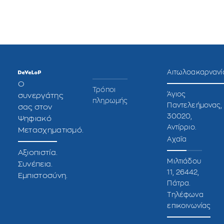
Αιτωλοακαρνανί
O
Τρόποι
Άγιος
συνεργάτης
πληρωμής
Παντελεήμονας,
σας στον
30020,
Ψηφιακό
Αντίρριο.
Μετασχηματισμό.
Αχαΐα
Αξιοπιστία.
Μιλτιάδου
Συνέπεια.
11, 26442,
Εμπιστοσύνη.
Πάτρα.
Τηλέφωνα
επικοινωνίας