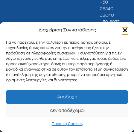
+30
26340
38040
+30 6937
720 450
Διαχείριση Συγκατάθεσης
Ωράριο
λειτουργίας
Για να παρέχουμε την καλύτερη εμπειρία, χρησιμοποιούμε
τεχνολογίες όπως cookies για την αποθήκευση ή/και την
πρόσβαση σε πληροφορίες συσκευών. Η συγκατάθεση για τις εν
Δευτέρα
λόγω τεχνολογίες θα μας επιτρέψει να επεξεργαστούμε δεδομένα
έως
προσωπικού χαρακτήρα, όπως συμπεριφορά περιήγησης ή
Παρασκευή
μοναδικά αναγνωριστικά σε αυτόν τον ιστότοπο. Η μη συγκατάθεση
ή η ανάκληση της συγκατάθεσης, μπορεί να επηρεάσει αρνητικά
09:00 -
ορισμένες λειτουργίες και δυνατότητες.
17:00
e-mails
Αποδοχή
Πληροφορίες :
info@develop.gr
Δεν αποδέχομαι
Υποστήριξη :
support@develo
Πολιτική Cookies
Πωλήσεις :